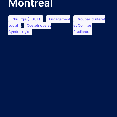
Montréal
, 
Chirurgie (TOUT)
Engagement
Groupes d’intérêt
, 
social
Obstétrique et
et Comités
Gynécologie
étudiants