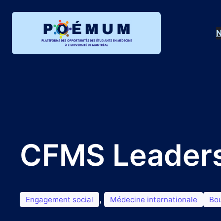
Aller
au
N
contenu
CFMS Leaders
, 
Engagement social
Médecine internationale
Bo