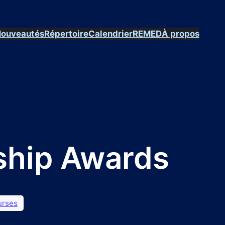
ouveautés
Répertoire
Calendrier
REMED
À propos
hip Awards
urses