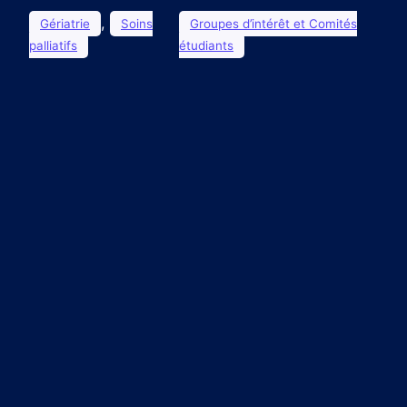
, 
Gériatrie
Soins
Groupes d’intérêt et Comités
palliatifs
étudiants