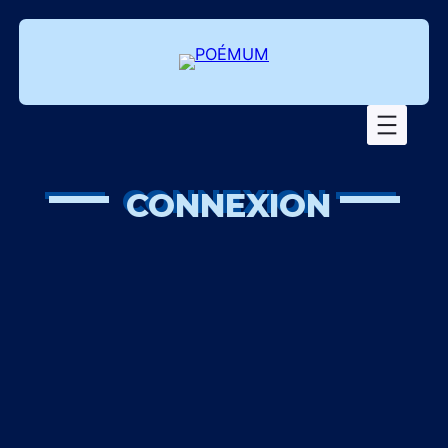
—
—
CONNEXION
Identifiant
*
Mot de passe
*
Se souvenir de moi