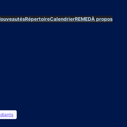
ouveautés
Répertoire
Calendrier
REMED
À propos
é
udiants