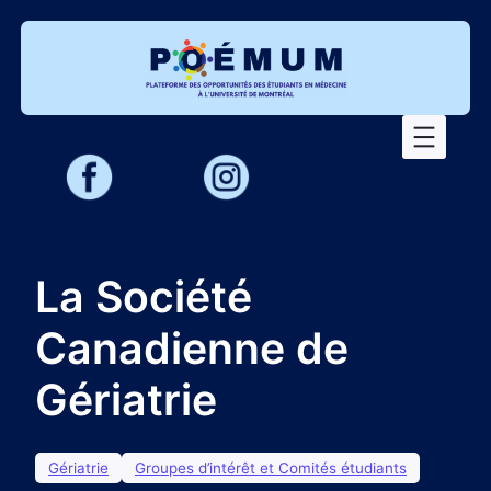
Aller
au
contenu
La Société
Canadienne de
Gériatrie
Gériatrie
Groupes d’intérêt et Comités étudiants