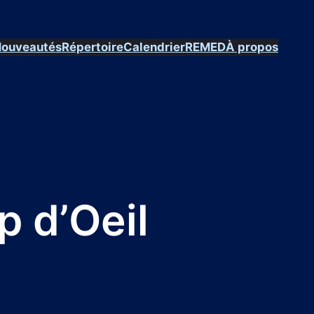
ouveautés
Répertoire
Calendrier
REMED
À propos
p d’Oeil