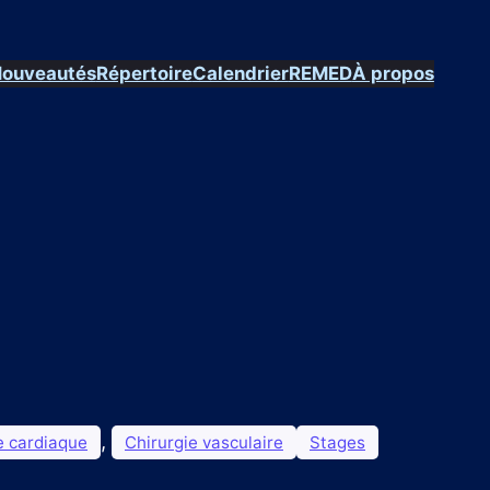
ouveautés
Répertoire
Calendrier
REMED
À propos
M
, 
e cardiaque
Chirurgie vasculaire
Stages