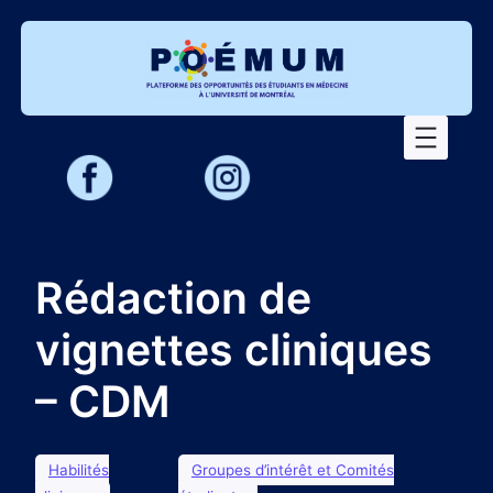
Aller
au
contenu
Rédaction de
vignettes cliniques
– CDM
Habilités
Groupes d’intérêt et Comités