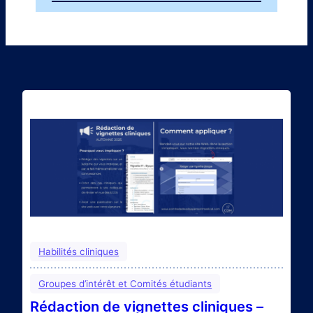
Habilités cliniques
Groupes d’intérêt et Comités étudiants
Rédaction de vignettes cliniques –