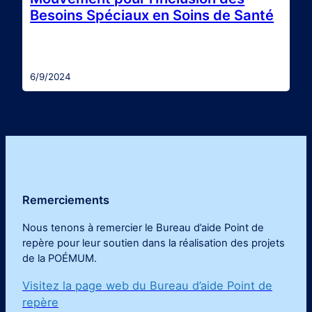
Besoins Spéciaux en Soins de Santé
Le MIBSS est un organisme à but non lucratif qui
vise à améliorer la qualité des soins offerte aux
personnes avec besoins spéciaux et l’inclusivité
dans le système de la santé. Pour atteindre cet
6/9/2024
objectif, ce groupe offre des formations aux
étudiants en santé sur comment offrir des soins
aux personnes avec des besoins spéciaux…
Remerciements
Nous tenons à remercier le Bureau d’aide Point de
repère pour leur soutien dans la réalisation des projets
de la POÉMUM
.
Visitez la page web du Bureau d’aide Point de
repère