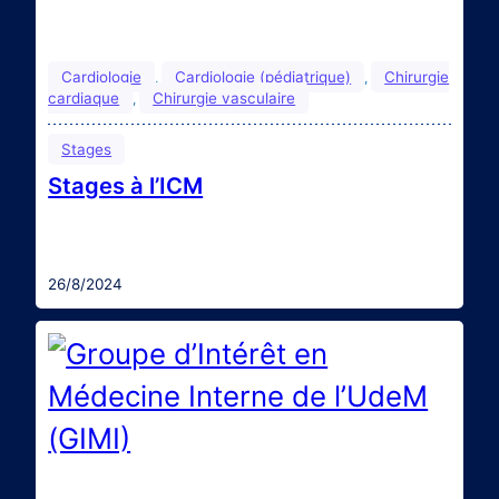
Cardiologie
Cardiologie (pédiatrique)
Chirurgie
, 
, 
cardiaque
Chirurgie vasculaire
, 
Stages
Stages à l’ICM
Il est possible d’effectuer un stage à l’Institut de
Cardiologie de Montréal, qui accueille près de 700
stagiaires annuellement. Pour les amoureux de la
santé cardiovasculaire, c’est une expérience à ne
26/8/2024
pas manquer! Pour plus d’informations :