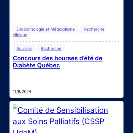
Endocrinologie et Métabolisme
Recherche
, 
clinique
Bourses
Recherche
, 
Concours des bourses d’été de
Diabète Québec
L’organisme Diabète Québec offre plusieurs
bourses d’été aux étudiants intéressés par la
recherche sur le diabète. Pour plus d’informations
sur cette bourse :
11/8/2024