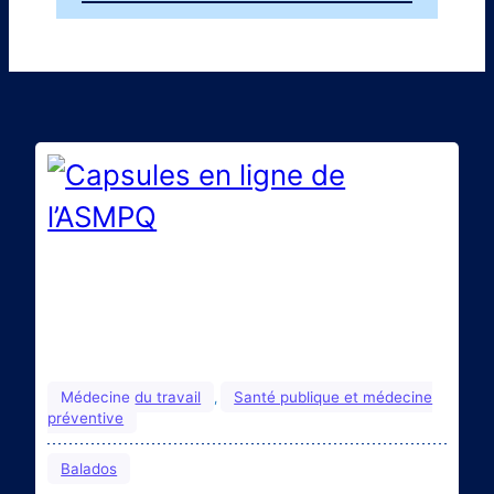
Médecine du travail
Santé publique et médecine
, 
préventive
Balados