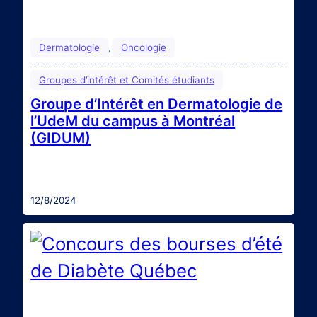
Dermatologie
Oncologie
, 
Groupes d’intérêt et Comités étudiants
Groupe d’Intérêt en Dermatologie de
l’UdeM du campus à Montréal
(GIDUM)
Le GIDUM du campus à Montréal est un groupe qui
vise à promouvoir et faire découvrir la dermatologie
aux étudiants en médecine. Il offre de multiples
activités dont des vignettes cliniques, des
12/8/2024
conférences et des rencontres démystifions.
Entrez en contact avec le GIDUM :