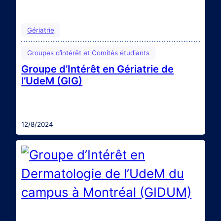
Gériatrie
Groupes d’intérêt et Comités étudiants
Groupe d’Intérêt en Gériatrie de
l’UdeM (GIG)
Le GIG est un groupe dont l’objectif est de partager,
introduire et promouvoir la gériatrie grâce à des
quiz, des conférences et des journées
d’observation. Entrez en contact avec le GIG :
12/8/2024